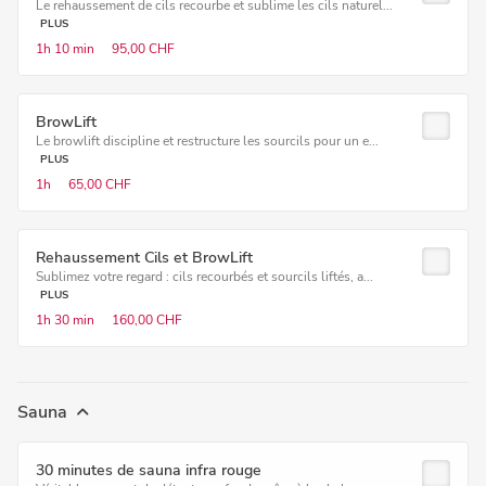
Le rehaussement de cils recourbe et sublime les cils naturel...
PLUS
1h
10 min
95,00 CHF
BrowLift
Le browlift discipline et restructure les sourcils pour un e...
PLUS
1h
65,00 CHF
Rehaussement Cils et BrowLift
Sublimez votre regard : cils recourbés et sourcils liftés, a...
PLUS
1h
30 min
160,00 CHF
Sauna
30 minutes de sauna infra rouge