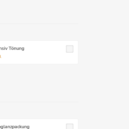
nsiv Tönung
.
bglanzpackung