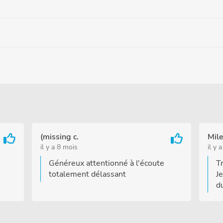
(missing c.
Mile
il y a 8 mois
il y 
Généreux attentionné à l'écoute
T
totalement délassant
Je
d