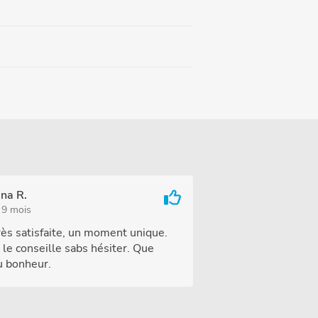
na R.
a 9 mois
rès satisfaite, un moment unique.
 le conseille sabs hésiter. Que
u bonheur.