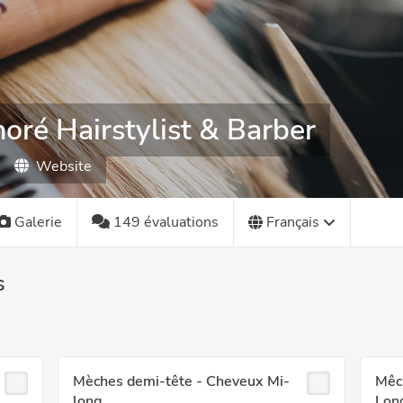
oré Hairstylist & Barber
Website
Galerie
149 évaluations
Français
s
Mèches demi-tête - Cheveux Mi-
Mêc
long
Lon