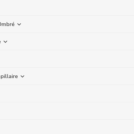
 Ombré
e
pillaire