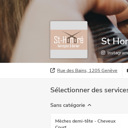
St Hon
Instagram
Rue des Bains, 1205 Genève
Sélectionner des service
Sans catégorie
Mèches demi-tête - Cheveux
Court