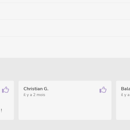
Christian G.
Bal
il y a 2 mois
il y 
!