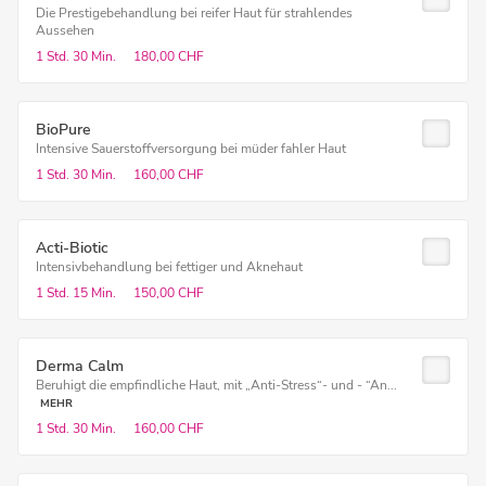
Die Prestigebehandlung bei reifer Haut für strahlendes
Aussehen
1 Std.
30 Min.
180,00 CHF
BioPure
Intensive Sauerstoffversorgung bei müder fahler Haut
1 Std.
30 Min.
160,00 CHF
Acti-Biotic
Intensivbehandlung bei fettiger und Aknehaut
1 Std.
15 Min.
150,00 CHF
Derma Calm
Beruhigt die empfindliche Haut, mit „Anti-Stress“- und - “An...
MEHR
1 Std.
30 Min.
160,00 CHF