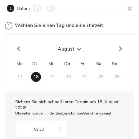
Datum
1
2
3
Wählen Sie einen Tag und eine Uhrzeit
1
August
Mo
Di
Mi
Do
Fr
Sa
So
17
18
19
20
21
22
23
Sichern Sie sich schnell Ihren Termin am
18. August
2026
!
Uhrzeiten werden in der Zeitzone Europe/Zurich angezeigt
09:30